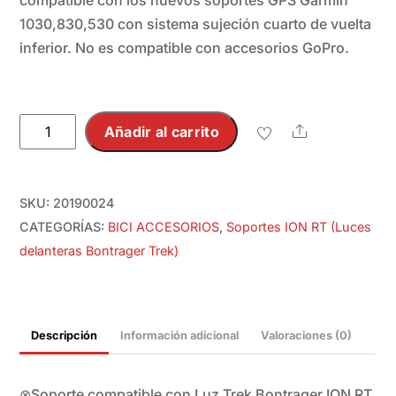
1030,830,530 con sistema sujeción cuarto de vuelta
inferior. No es compatible con accesorios GoPro.
Soporte
Añadir al carrito
Share
Luz
delantera
Bontrager
SKU:
20190024
Ion
CATEGORÍAS:
BICI ACCESORIOS
,
Soportes ION RT (Luces
200
delanteras Bontrager Trek)
RT
"1/4
Vuelta"
Descripción
Información adicional
Valoraciones (0)
cantidad
⊗Soporte compatible con Luz Trek Bontrager ION RT