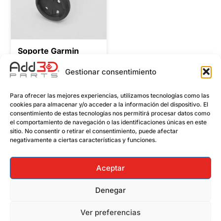
Soporte Garmin
Varia Syncros
Gestionar consentimiento
22,90
€
Añadir al carrito
Para ofrecer las mejores experiencias, utilizamos tecnologías como las
cookies para almacenar y/o acceder a la información del dispositivo. El
consentimiento de estas tecnologías nos permitirá procesar datos como
el comportamiento de navegación o las identificaciones únicas en este
sitio. No consentir o retirar el consentimiento, puede afectar
negativamente a ciertas características y funciones.
Aceptar
Denegar
Política de privacidad
Términos y Condiciones
Aviso Legal
Política de Cookies
Ver preferencias