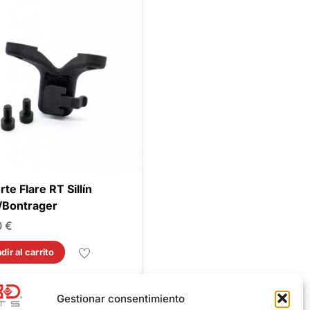
te Flare RT Sillín
/Bontrager
0
€
dir al carrito
Gestionar consentimiento