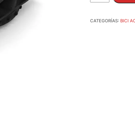
soporte
raíl
carbono
CATEGORÍAS:
BICI 
(7×9)
y
Airtag
cantidad