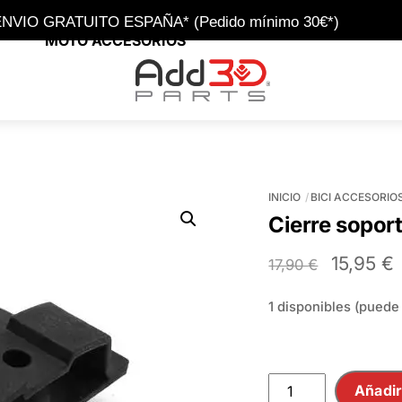
NVIO GRATUITO ESPAÑA* (Pedido mínimo 30€*)
MOTO ACCESORIOS
Menu
INICIO
BICI ACCESORIO
Cierre soport
El
E
15,95
€
17,90
€
precio
1 disponibles (puede
original
a
era:
e
17,90 €.
1
Cierre
Añadir