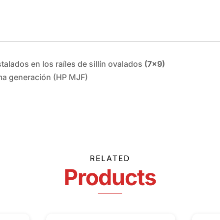
lados en los raíles de sillín ovalados
(7×9)
ima generación (HP MJF)
RELATED
Products