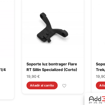
Soporte luz bontrager Flare
Sopor
1/4
RT Sillín Specialized (Corto)
Trek
19,90
€
19,9
Añadir al carrito
Aña