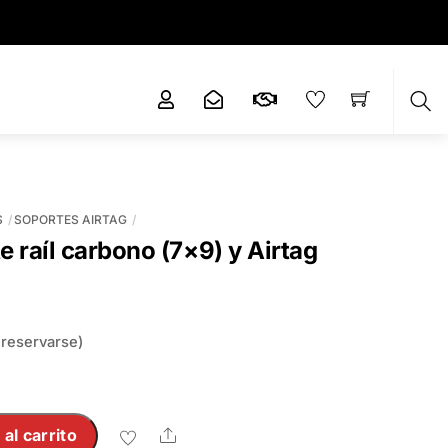
c
Sea
S
SOPORTES AIRTAG
e raíl carbono (7×9) y Airtag
l
precio
 reservarse)
ctual
s:
5,95 €.
 al carrito
Share