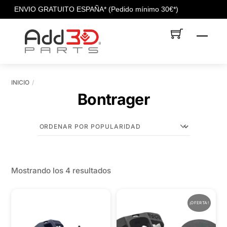
c
ENVIO GRATUITO ESPAÑA* (Pedido mínimo 30€*)
Skip
Men
to
content
INICIO
Bontrager
Ordenado
Mostrando los 4 resultados
por
popularidad
¡OFERTA!