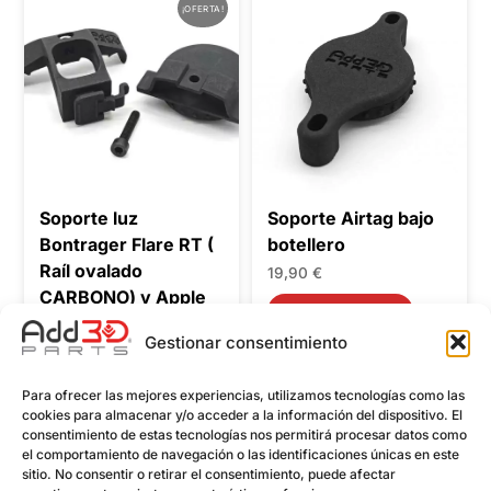
¡OFERTA!
Soporte luz
Soporte Airtag bajo
Bontrager Flare RT (
botellero
Raíl ovalado
19,90
€
CARBONO) y Apple
Añadir al carrito
Airtag
Gestionar consentimiento
El
El
28,90
€
27,90
€
precio
precio
Añadir al carrito
Para ofrecer las mejores experiencias, utilizamos tecnologías como las
original
actual
cookies para almacenar y/o acceder a la información del dispositivo. El
consentimiento de estas tecnologías nos permitirá procesar datos como
era:
es:
el comportamiento de navegación o las identificaciones únicas en este
28,90 €.
27,90 €.
sitio. No consentir o retirar el consentimiento, puede afectar