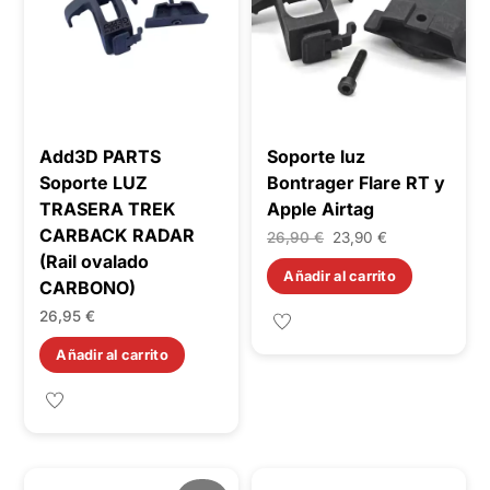
Add3D PARTS
Soporte luz
Soporte LUZ
Bontrager Flare RT y
TRASERA TREK
Apple Airtag
CARBACK RADAR
El
El
26,90
€
23,90
€
(Rail ovalado
precio
precio
Añadir al carrito
CARBONO)
original
actual
26,95
€
era:
es:
26,90 €.
23,90 €.
Añadir al carrito