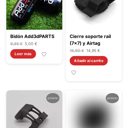
Bidón Add3dPARTS
Cierre soporte raíl
(7×7) y Airtag
El
El
9,95
€
5,00
€
El
El
16,90
€
14,95
€
precio
precio
Leer más
precio
precio
original
actual
Añadir al carrito
original
actual
era:
es:
era:
es:
9,95 €.
5,00 €.
16,90 €.
14,95 €.
¡OFERTA!
¡OFERTA!