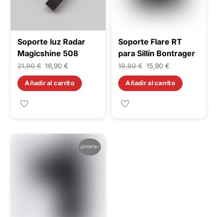
Soporte luz Radar
Soporte Flare RT
Magicshine 508
para Sillín Bontrager
El
El
El
El
21,90
€
16,90
€
19,90
€
15,90
€
precio
precio
precio
precio
Añadir al carrito
Añadir al carrito
original
actual
original
actual
era:
es:
era:
es:
21,90 €.
16,90 €.
19,90 €.
15,90 €.
¡OFERTA!