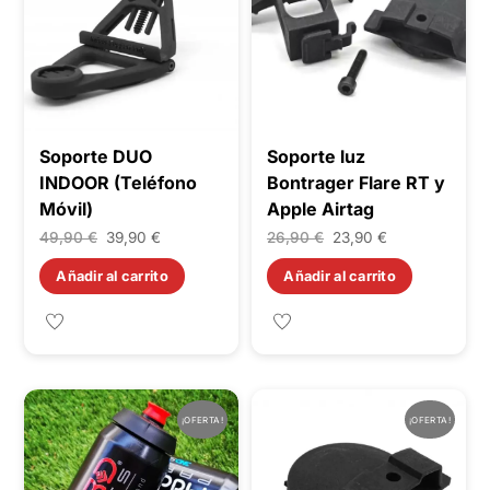
Soporte DUO
Soporte luz
INDOOR (Teléfono
Bontrager Flare RT y
Móvil)
Apple Airtag
El
El
El
El
49,90
€
39,90
€
26,90
€
23,90
€
precio
precio
precio
precio
Añadir al carrito
Añadir al carrito
original
actual
original
actual
era:
es:
era:
es:
49,90 €.
39,90 €.
26,90 €.
23,90 €.
¡OFERTA!
¡OFERTA!