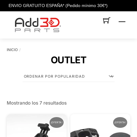
c
ENVIO GRATUITO ESPAÑA* (Pedido mínimo 30€*)
Skip
Men
to
content
INICIO
OUTLET
Ordenado
Mostrando los 7 resultados
por
popularidad
¡OFERTA!
¡OFERTA!