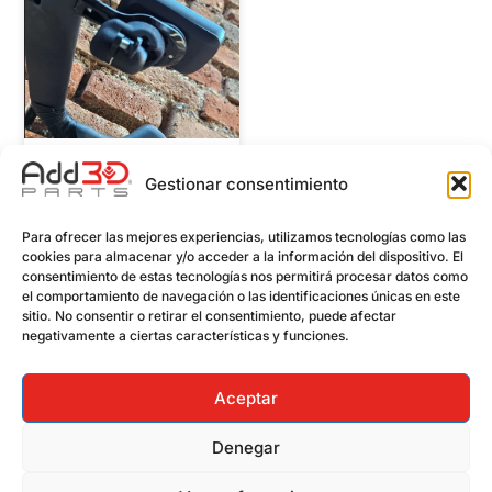
Timbre 2 Tornillios
Gestionar consentimiento
29,95
€
Añadir al carrito
Para ofrecer las mejores experiencias, utilizamos tecnologías como las
cookies para almacenar y/o acceder a la información del dispositivo. El
consentimiento de estas tecnologías nos permitirá procesar datos como
el comportamiento de navegación o las identificaciones únicas en este
sitio. No consentir o retirar el consentimiento, puede afectar
negativamente a ciertas características y funciones.
Aceptar
Denegar
Política de privacidad
Términos y Condiciones
Aviso Legal
Política de Cookies