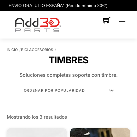
c
ENVIO GRATUITO ESPAÑA* (Pedido mínimo 30€*)
Skip
Men
to
content
INICIO
BICI ACCESORIOS
TIMBRES
Soluciones completas soporte con timbre.
Ordenado
Mostrando los 3 resultados
por
popularidad